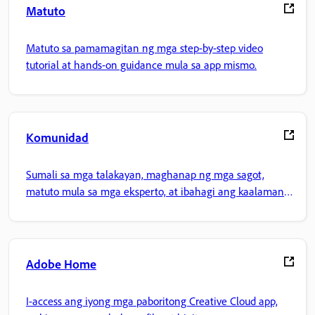
Matuto
Matuto sa pamamagitan ng mga step-by-step video
tutorial at hands-on guidance mula sa app mismo.
Komunidad
Sumali sa mga talakayan, maghanap ng mga sagot,
matuto mula sa mga eksperto, at ibahagi ang kaalaman
mo.
Adobe Home
I-access ang iyong mga paboritong Creative Cloud app,