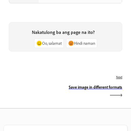
Nakatulong ba ang page na ito?
Oo, salamat
Hindi naman
Next
Save image in different formats