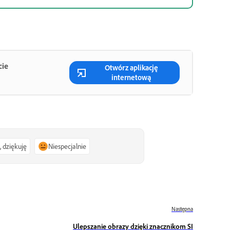
cie
Otwórz aplikację
internetową
, dziękuję
Niespecjalnie
Następna
Ulepszanie obrazy dzięki znacznikom SI