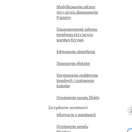
Modyfikowanie odcieni
przy użyciu dopasowania
Poziomy
Dopasowywanie zakresu
tonalnego przy użyciu
warstwy Krzywe
Edytowanie oświetlenia
Stosowanie efektów
Korygowanie problemów
tonalnych i rzutowania
kolorów
Omówienie panelu Efekty
Zarządzanie warstwami
Informacje o warstwach
Omówienie panelu
Warstwy