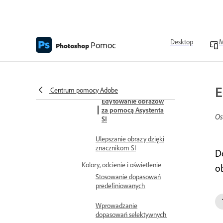
obrazu przy użyciu
narzędzia Generatywne
podnoszenie
rozdzielczości
Desktop
M
Pomoc
Photoshop
Stosowanie filtra
Formowanie
Dostęp do panelu Historia
E
Centrum pomocy Adobe
Edytowanie obrazów
za pomocą Asystenta
Os
SI
Ulepszanie obrazy dzięki
znacznikom SI
D
Kolory, odcienie i oświetlenie
o
Stosowanie dopasowań
predefiniowanych
Wprowadzanie
dopasowań selektywnych