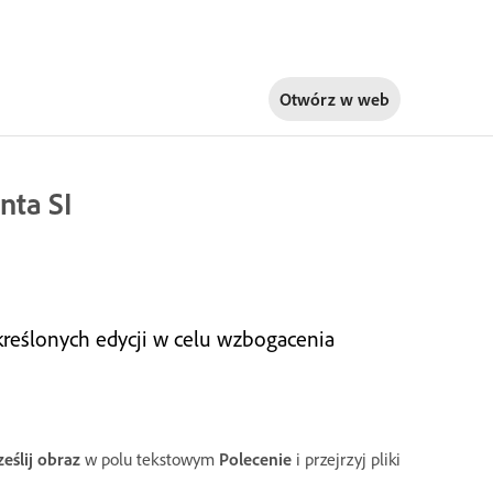
Otwórz w
web
nta SI
kreślonych edycji w celu wzbogacenia
ześlij obraz
w polu tekstowym
Polecenie
i przejrzyj pliki