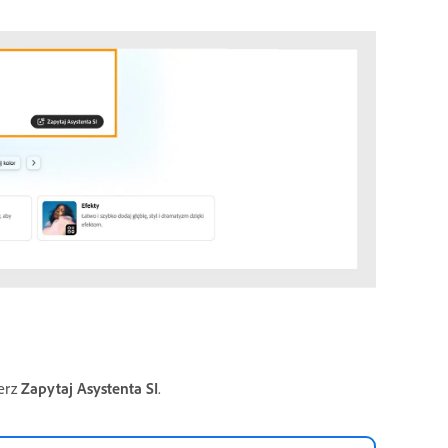
erz
Zapytaj Asystenta SI
.