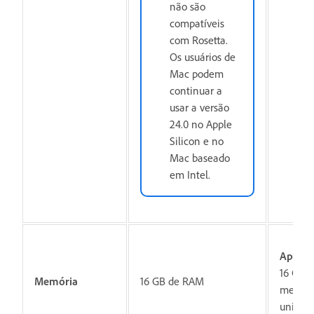
não são
compatíveis
com Rosetta.
Os usuários de
Mac podem
continuar a
usar a versão
24.0 no Apple
Silicon e no
Mac baseado
em Intel.
Apple S
16 GB d
Memória
16 GB de RAM
memór
unifica