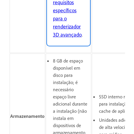
requisitos
específicos
para o
renderizador
3D avançado
.
8 GB de espaço
disponível em
disco para
instalação; é
necessário
espaço livre
SSD interno rápid
adicional durante
para instalação e
a instalação (não
cache de aplicati
Armazenamento
instala em
Unidades adicion
dispositivos de
de alta velocidad
armazenamento