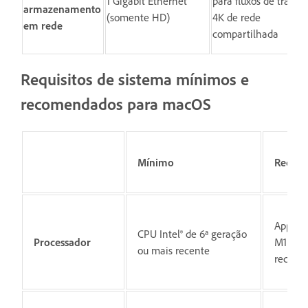
1 Gigabit Ethernet
para fluxos de trabal
armazenamento
(somente HD)
4K de rede
em rede
compartilhada
Requisitos de sistema mínimos e
recomendados para macOS
Mínimo
Recom
Apple S
CPU Intel® de 6ª geração
Processador
M1 ou 
ou mais recente
recent