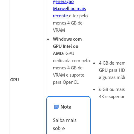
generação
Maxwell ou mais
recente
e ter pelo
menos 4 GB de
VRAM
Windows com
GPU Intel ou
AMD
: GPU
dedicada com pelo
4 GB de memória
menos 4 GB de
GPU para HD e
VRAM e suporte
algumas mídias 4
GPU
para OpenCL
6 GB ou mais par
4K e superior
Nota
Saiba mais
sobre