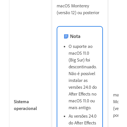
macOS Monterey
(versão 12) ou posterior
Nota
O suporte ao
macOS 11.0
(Big Sur) foi
descontinuado.
Não é possível
instalar as
versões 24.0 do
After Effects no
macOS
macOS 11.0 ou
Sistema
Monter
mais antigo.
operacional
(versão
posteri
As versões 24.0
do After Effects