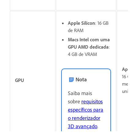
Apple Silicon
: 16 GB
de RAM
Macs Intel com uma
GPU AMD dedicada
:
4 GB de VRAM
Apple S
16 GB d
Nota
GPU
memór
unifica
Saiba mais
sobre
requisitos
específicos para
o renderizador
3D avançado
.