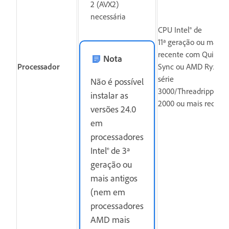
2 (AVX2)
necessária
CPU Intel® de
11ª geração ou mais
recente com Quick
Nota
Processador
Sync ou AMD Ryzen™
série
Não é possível
3000/Threadripper sé
instalar as
2000 ou mais recent
versões 24.0
em
processadores
Intel® de 3ª
geração ou
mais antigos
(nem em
processadores
AMD mais