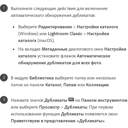
Выполните следующие действия для включения
автоматического обнаружения дубликатов:
Выберите
Редактирование
>
Настройки каталога
(Windows) или
Lightroom Classic
>
Настройки
каталога
(macOS).
На вкладке
Метаданные
диалогового окна
Настройки
каталога
установите флажок
Автоматическое
обнаружение дубликатов для всех фото
.
В модуле
Библиотека
выберите папку или несколько
папок на панели
Каталог
,
Папки
или
Коллекции
.
Нажмите значок
Дубликаты
на
Панели инструментом
или выберите
Просмотр
>
Дубликаты
. При первом
использовании функции
Дубликаты
появляется окно
Приветствуем в представлении «Дубликаты»
.