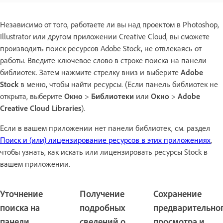
Независимо от того, работаете ли вы над проектом в Photoshop,
Illustrator или другом приложении Creative Cloud, вы сможете
производить поиск ресурсов Adobe Stock, не отвлекаясь от
работы. Введите ключевое слово в строке поиска на панели
библиотек. Затем нажмите стрелку вниз и выберите
Adobe
Stock
в меню, чтобы найти ресурсы. (Если панель библиотек не
открыта, выберите
Окно
>
Библиотеки
или
Окно
>
Adobe
Creative Cloud Libraries
).
Если в вашем приложении нет панели библиотек, см. раздел
Поиск и (или) лицензирование ресурсов в этих приложениях
,
чтобы узнать, как искать или лицензировать ресурсы Stock в
вашем приложении.
Уточнение
Получение
Сохранение
поиска на
подробных
предварительно
панели
сведений о
просмотра и