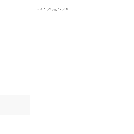
النشر
١٨ ربيع الآخر ١٤٤٦ هـ