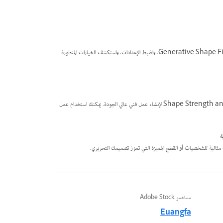
ابدأ برسم تخطيطي بسيط. اكتب مطالبة في Generative Shape Fill (Beta)، واضبط الإعدادات، واستكشف الخيارات المتطورة
تخط المطالبة إذا كان الشكل مفصلاً - اضبط Shape Strength and Detail لإنشاء عمل فني عالي الجودة. يمكنك استخدام عمل
ة
مثالية للشخصيات أو القطع المميزة التي تعزز تصميمك التحريري.
مساهمو Adobe Stock
Euangfa