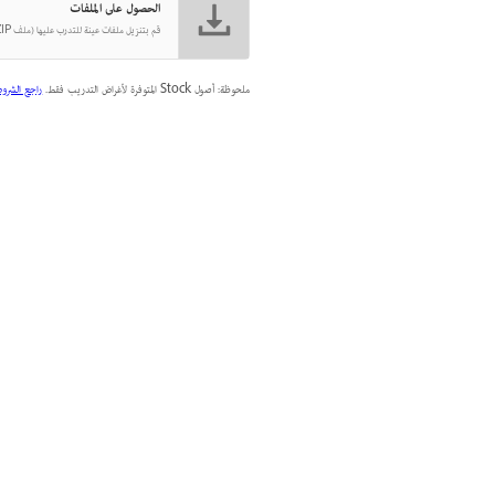
الحصول على الملفات
قم بتنزيل ملفات عينة للتدرب عليها (ملف ZIP،‏ 618 كيلوبايت)
ملحوظة: أصول Stock المتوفرة لأغراض التدريب فقط.
راجع الشرو