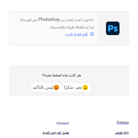
{1}جرّب أحدث إصدار من Photoshop على الويب{2}
ابدأ باستكشاف الميزات والتحسينات
افتح تطبيق الويب
هل كانت هذه الصفحة مفيدة؟
نعم، شكرًا
ليس بالتأكيد
Previous
الصفحة التالية
إزالة العناصر
تطبيق التدرجات اللونية