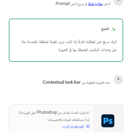
أَدخِل
مطالبة فعالة
في مربع النص Prompt.
تلميح
اترك مربع نص المطالبة فارغًا إذا كنت تريد تعبئة المنطقة المحددة بناءً
على وحدات البكسل المحيطة بها في الصورة.
حدد الصورة المطلوبة من
Contextual task bar
.
{1}جرّب أحدث إصدار من Photoshop على الويب{2}
ابدأ باستكشاف الميزات والتحسينات
افتح تطبيق الويب