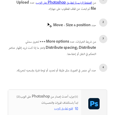
من
الصفحة الرئيسية لتطبيق Photoshop على الويب
، حدد
Upload
file
ثم ابحث عن الملف المطلوب على جهازك.
حدد
Size & position
‏>
Move
.
من شريط الخيارات، حدد
More options
لتعيين سمتَي
Distribute
و
Distribute spacing
واختر ما إذا كنت تريد إظهار عناصر
التحكم في النقل أو إخفاءها.
حدد أي عنصر في الصورة، مثل طبقة أو تحديد أو لوحة فنية، واسحبه لتحريكه.
{1}جرّب أحدث إصدار من Photoshop على الويب{2}
ابدأ باستكشاف الميزات والتحسينات
افتح تطبيق الويب