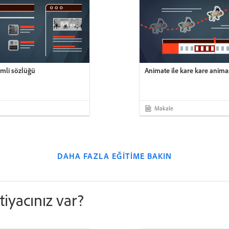
imli sözlüğü
Animate ile kare kare anim
Makale
DAHA FAZLA EĞITIME BAKIN
iyacınız var?