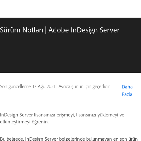
Sürüm Notları | Adobe InDesign Server
Son güncelleme:
17 Ağu 2021
|
Ayrıca şunun için geçerlidir: Adobe InDesign
Daha
Fazla
InDesign Server lisansınıza erişmeyi, lisansınızı yüklemeyi ve
etkinleştirmeyi öğrenin.
Bu belgede, InDesign Server belgelerinde bulunmayan en son ürün