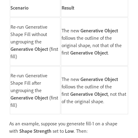
Scenario
Result
Re-run Generative
The new
Generative Object
Shape Fill without
follows the outline of the
ungrouping the
original shape, not that of the
Generative Object
(first
first
Generative Object
.
fill)
Re-run Generative
The new
Generative Object
Shape Fill after
follows the outline of the
ungrouping the
first
Generative Object
, not that
Generative Object
(first
of the original shape.
fill)
As an example, suppose you generate fill-1 on a shape
with
Shape Strength
set to
Low
. Then: