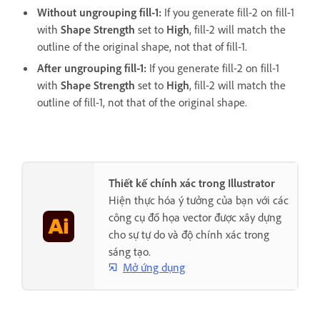
Without ungrouping fill-1:
If you generate fill-2 on fill-1
with
Shape Strength
set to
High
, fill-2 will match the
outline of the original shape, not that of fill-1.
After ungrouping fill-1:
If you generate fill-2 on fill-1
with
Shape Strength
set to
High
, fill-2 will match the
outline of fill-1, not that of the original shape.
Thiết kế chính xác trong Illustrator
Hiện thực hóa ý tưởng của bạn với các
công cụ đồ họa vector được xây dựng
cho sự tự do và độ chính xác trong
sáng tạo.
Mở ứng dụng