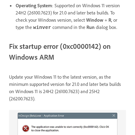
Operating System
: Supported on Windows 11 version
24H2 (26100.7623) for 21.0 and later beta builds. To
check your Windows version, select
Window
+
R
, or
type the
command in the
Run
dialog box.
winver
Fix startup error (0xc0000142) on
Windows ARM
Update your Windows 11 to the latest version, as the
minimum supported version for 21.0 and later beta builds
on Windows 11 is 24H2 (26100.7623) and 25H2
(26200.7623).