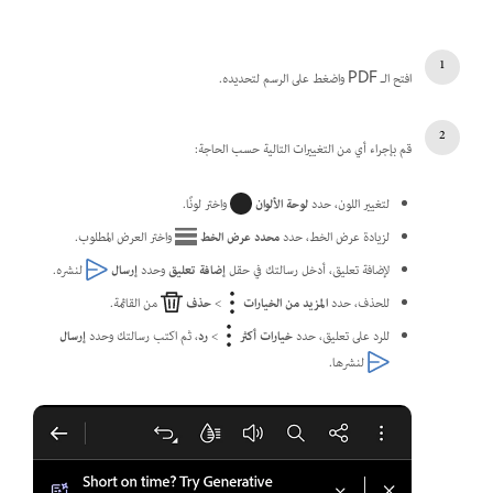
افتح الـ PDF واضغط على الرسم لتحديده.
قم بإجراء أي من التغييرات التالية حسب الحاجة:
لتغيير اللون، حدد
لوحة الألوان
واختر لونًا.
لزيادة عرض الخط، حدد
محدد عرض الخط
واختر العرض المطلوب.
لإضافة تعليق، أدخل رسالتك في حقل
إضافة تعليق
وحدد
إرسال
لنشره.
للحذف، حدد
المزيد من الخيارات
>
حذف
من القائمة.
للرد على تعليق، حدد
خيارات أكثر
>
رد
، ثم اكتب رسالتك وحدد
إرسال
لنشرها.