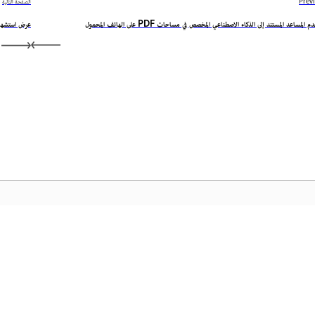
Prev
الصفحة التالية
 المساعد المستند إلى الذكاء الاصطناعي المخصص في مساحات PDF على الهاتف المحمول
عرض استشهاد
المجتمع
الصفح
عملية
انضم إلى المناقشات، واعثر على الإجابات، وتعلم من الخبراء، وشارك
معرفتك.
المفض