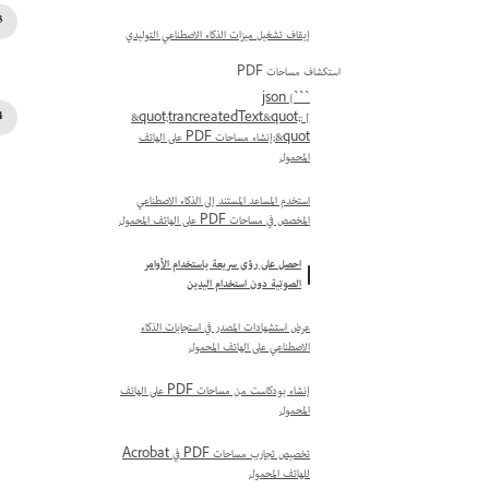
إيقاف تشغيل ميزات الذكاء الاصطناعي التوليدي
استكشاف مساحات PDF
```json {
&quot;trancreatedText&quot;: [
&quot;إنشاء مساحات PDF على الهاتف
المحمول
استخدم المساعد المستند إلى الذكاء الاصطناعي
المخصص في مساحات PDF على الهاتف المحمول
احصل على رؤى سريعة باستخدام الأوامر
الصوتية دون استخدام اليدين
عرض استشهادات المصدر في استجابات الذكاء
الاصطناعي على الهاتف المحمول
إنشاء بودكاست من مساحات PDF على الهاتف
المحمول
تخصيص تجارب مساحات PDF في Acrobat
للهاتف المحمول