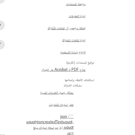
مراجعة المستندات
إدارة التعليقات
إضافة مراجعين إلى الملفات المُشاركة
إدارة الملفات المشتركة
الإبلاغ بإساءة الاستخدام
توقيع المستندات إلكترونيًا
نماذج PDF في Acrobat على الجوال
استكشاف الأخطاء وإصلاحها
مشكلات الاشتراك
مشاكل وصول الخدمات المميزة
تعذر استرداد المشتريات
```json {
&quot;trancreatedText&quot;:
[ &quot;لم يتم استلام استرداد مبلغ
الإلغاء