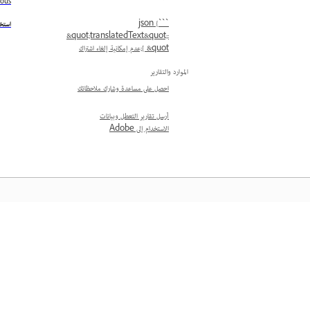
ious
```json {
استخدم
&quot;translatedText&quot;:
[ &quot;عدم إمكانية إلغاء اشتراك
الموارد والتقارير
احصل على مساعدة وشارك ملاحظاتك
أرسل تقارير التعطل وبيانات
الاستخدام إلى Adobe
المعرفة
تعلم من خلال مقاطع فيديو تعليمية خطوة بخطوة وإرشادات 
مباشرة داخل التطبيق.