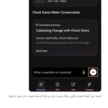
اضغط على أيقونة الصوت واطرح سؤالك بصوت عالٍ، وستُقرأ الاستجابة بصوت عالٍ بمجرد إنشائها.