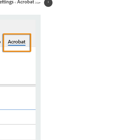
حدد
Acrobat
‏>
ettings