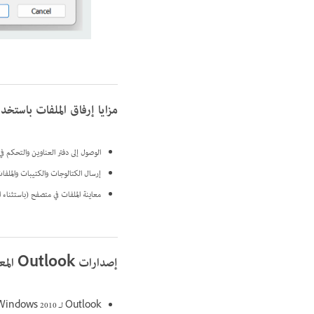
مزايا إرفاق الملفات باستخدام مكون Acrobat الإ
الوصول إلى دفتر العناوين والتحكم في
إرسال الكتالوجات والكتيبات والملفا
معاينة الملفات في متصفح (باستثناء ال
إصدارات Outlook المعتمدة
Outlook لـ Windows 2010 و2013 و2016: تتم إضافة المكون الإضافي تلقائيًا إلى Outlook عند تثبيت Acrobat على الكمبيوتر.