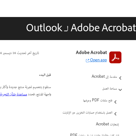
Adobe Acrobat لـ Outlook
Adobe Acrobat
تاريخ آخر تحديث
16 ديسمبر 2024
Open app
قبل البدء
مقدمة إلى Acrobat
سنقوم بتعميم تجربة منتج جديدة وأكثر بدي
مساحة العمل
واجهة المنتج، فحدد
مساعدة بشأن التجربة ا
فتح ملفات PDF وعرضها
العمل باستخدام حسابات التخزين عبر الإنترنت
إشعارات Acrobat
الشبكات والأدلة والقياسات في ملفات PDF