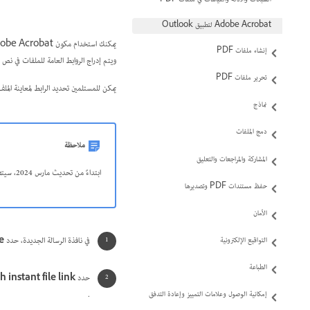
Adobe Acrobat لتطبيق Outlook
إنشاء ملفات PDF
ويتم إدراج الروابط العامة للملفات في نص رس
تحرير ملفات PDF
يمكن للمستلمين تحديد الرابط لمعاينة الملف 
نماذج
دمج الملفات
ملاحظة
المشاركة والمراجعات والتعليق
ابتداءً من تحديث مارس 2024، سيتضمن Acrobat Reader الآن مكوّن Acrobat الإضافي لـ Outlook.
حفظ مستندات PDF وتصديرها‬
الأمان
في نافذة الرسالة الجديدة، حدد
e
التواقيع الإلكترونية
الطباعة
حدد
h instant file link
.
إمكانية الوصول وعلامات التمييز وإعادة التدفق