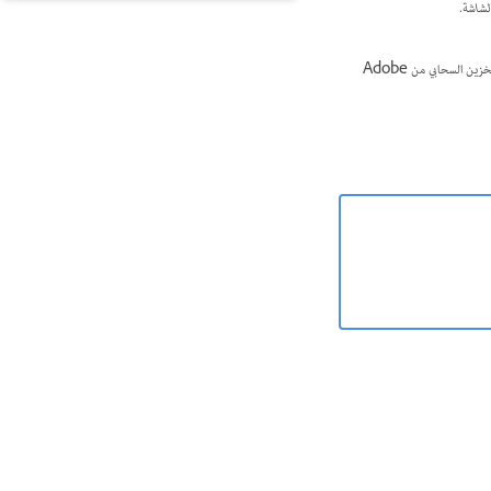
لشاشة.
يمكنك استخدام مكون Adobe Acrobat الإضافي لـ Outlook لإرسال ملفات كبيرة كروابط عامة عبر Outlook. يتم تحميل الملفات المرفقة إلى التخزين السحابي من Adobe