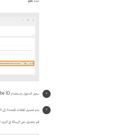
حدد
نعم
.
سجل الدخول باستخدام Adobe ID وكلمة المرور إذا طُلب منك ذلك.
يتم تحميل الملفات المحددة إلى التخزين السحابي من Adobe وإدراج 
قم بتعديل نص الرسالة في البريد