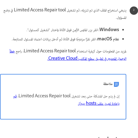
ينبغي استخراج الملف الذي تم تنزيله، ثم تشغيل Limited Access Repair tool في وضع
المسؤول.
Windows:
انقر بزر الماوس الأيمن فوق الأداة واختار "تشغيل كمسئول".
نظام macOS:
انقر نقرًا مزدوجًا فوق الأداة ثم أدخل بيانات اعتماد المسئول للمتابعة.
لمزيد من المعلومات حول كيفية استخدام Limited Access Repair tool، راجع
خطأ
الوصول المحدود في تطبيق سطح المكتب Creative Cloud.
ملاحظة
إن لم يتم حل المشكلة حتى بعد تشغيل Limited Access Repair tool،
قم
بإعادة تعيين ملف hosts يدويًا.