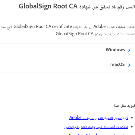
الحل رقم 4: تحقق من شهادة GlobalSign Root CA.
تتطلب عمليات تنشيط Adobe إلى توفر الشهادة GlobalSign Root CA certificate.
اتبع هذه
الخطوات للتأكد من تثبيت وتمكين GlobalSign Root CA.
Windows
macOS
المزيد مثل هذا
قم بتسجيل الدخول لتفعيل تطبيقات Adobe
استكشاف أخطاء التنشيط وإلغاء التنشيط وإصلاحها