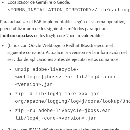
Localizador de GemFire o Geode:
<FORMS_INSTALLATION_DIRECTORY>/lib/caching
Para actualizar el EAR implementable, según el sistema operativo,
puede utilizar uno de los siguientes métodos para quitar
JndiLookup.class
de los log4j-core-2.xx.jar vulnerables:
(Linux con Oracle WebLogic o Redhat JBoss): ejecute el
siguiente comando. Actualice la <version> y la información del
servidor de aplicaciones antes de ejecutar estos comandos:
unzip adobe-livecycle-
<weblogic|jboss>.ear lib/log4j-core-
<version>.jar
zip -d lib/log4j-core-xxx.jar
org/apache/logging/log4j/core/lookup/Jn
zip -ru adobe-livecycle-jboss.ear
lib/log4j-core-<version>.jar
(Linux con IBM WebSphere): ejecute el siguiente comando.