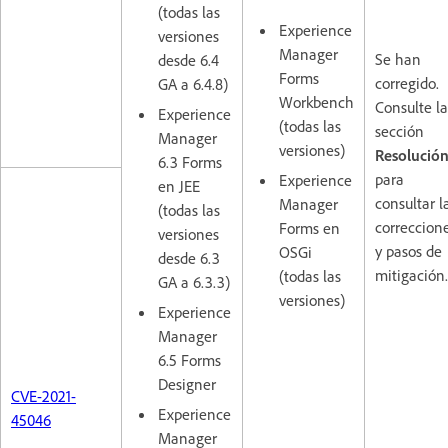
(todas las
Experience
versiones
Manager
Se han
desde 6.4
Forms
corregido.
GA a 6.4.8)
Workbench
Consulte la
Experience
(todas las
sección
Manager
versiones)
Resolució
6.3 Forms
para
Experience
en JEE
consultar l
Manager
(todas las
correccion
Forms en
versiones
y pasos de
OSGi
desde 6.3
mitigación.
(todas las
GA a 6.3.3)
versiones)
Experience
Manager
6.5 Forms
Designer
CVE-2021-
Experience
45046
Manager