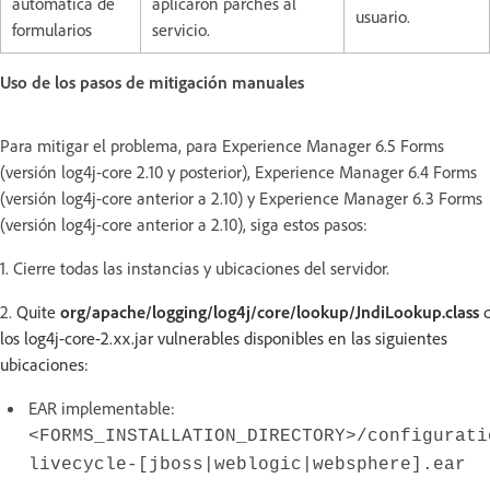
automática de
aplicaron parches al
usuario.
formularios
servicio.
Uso de los pasos de mitigación manuales
Para mitigar el problema, para Experience Manager 6.5 Forms
(versión log4j-core 2.10 y posterior), Experience Manager 6.4 Forms
(versión log4j-core anterior a 2.10) y Experience Manager 6.3 Forms
(versión log4j-core anterior a 2.10), siga estos pasos:
1. Cierre todas las instancias y ubicaciones del servidor.
2.
Quite
org/apache/logging/log4j/core/lookup/JndiLookup.class
d
los log4j-core-2.xx.jar vulnerables disponibles en las siguientes
ubicaciones:
EAR implementable:
<FORMS_INSTALLATION_DIRECTORY>/configurati
livecycle-[jboss|weblogic|websphere].ear