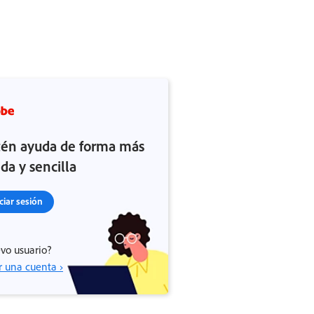
én ayuda de forma más
ida y sencilla
iciar sesión
vo usuario?
r una cuenta ›