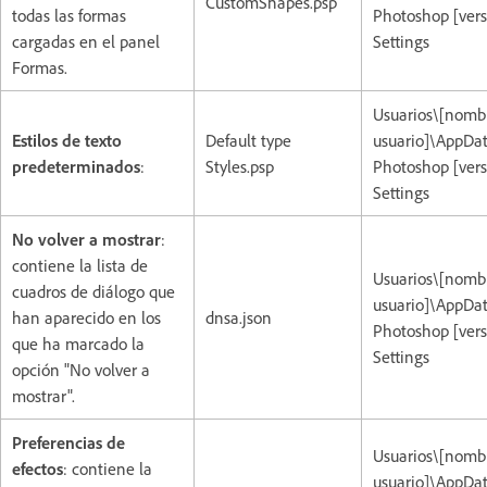
CustomShapes.psp
todas las formas
Photoshop [vers
cargadas en el panel
Settings
Formas.
Usuarios\[nomb
Estilos de texto
Default type
usuario]\AppD
predeterminados
:
Styles.psp
Photoshop [vers
Settings
No volver a mostrar
:
contiene la lista de
Usuarios\[nomb
cuadros de diálogo que
usuario]\AppD
han aparecido en los
dnsa.json
Photoshop [vers
que ha marcado la
Settings
opción "No volver a
mostrar".
Preferencias de
Usuarios\[nomb
efectos
: contiene la
usuario]\AppD