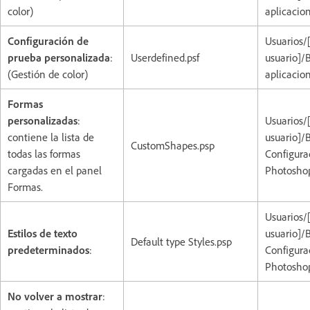
color)
aplicacio
Configuración de
Usuarios
prueba personalizada
:
Userdefined.psf
usuario]/
(Gestión de color)
aplicacio
Formas
personalizadas
:
Usuarios/
contiene la lista de
usuario]/
CustomShapes.psp
todas las formas
Configura
cargadas en el panel
Photoshop
Formas.
Usuarios/
Estilos de texto
usuario]/
Default type Styles.psp
predeterminados
:
Configura
Photoshop
No volver a mostrar
: