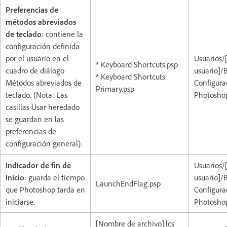
Preferencias de
métodos abreviados
de teclado
: contiene la
configuración definida
por el usuario en el
Usuarios/
* Keyboard Shortcuts.psp
cuadro de diálogo
usuario]/
* Keyboard Shortcuts
Métodos abreviados de
Configura
Primary.psp
teclado. (Nota: Las
Photoshop
casillas Usar heredado
se guardan en las
preferencias de
configuración general).
Indicador de fin de
Usuarios/
inicio
: guarda el tiempo
usuario]/
LaunchEndFlag.psp
que Photoshop tarda en
Configura
iniciarse.
Photoshop
[Nombre de archivo].lcs