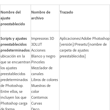
Nombre del
Nombre de
Trazado
ajuste
archivo
preestablecido
Scripts y ajustes
Impresoras 3D
Aplicaciones/Adobe Photoshop
preestablecidos
3DLUT
[versión]/Presets/[nombre de
predeterminados
:
Acciones
carpeta de ajustes
ubicación en la
Blanco y negro
preestablecidos]
que se encuentran
Pinceles
los ajustes
Mezclador de
preestablecidos
canales
predeterminados
Libros de colores
de Photoshop.
Muestras de
Entre ellos, se
color
incluyen los que
Contornos
Photoshop carga
Curvas
de forma
Deco