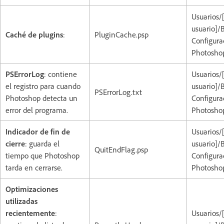
Usuarios/
usuario]/
Caché de plugins
:
PluginCache.psp
Configura
Photoshop
PSErrorLog
: contiene
Usuarios/
el registro para cuando
usuario]/
PSErrorLog.txt
Photoshop detecta un
Configura
error del programa.
Photoshop
Indicador de fin de
Usuarios/
cierre
: guarda el
usuario]/
QuitEndFlag.psp
tiempo que Photoshop
Configura
tarda en cerrarse.
Photoshop
Optimizaciones
utilizadas
recientemente
:
Usuarios/