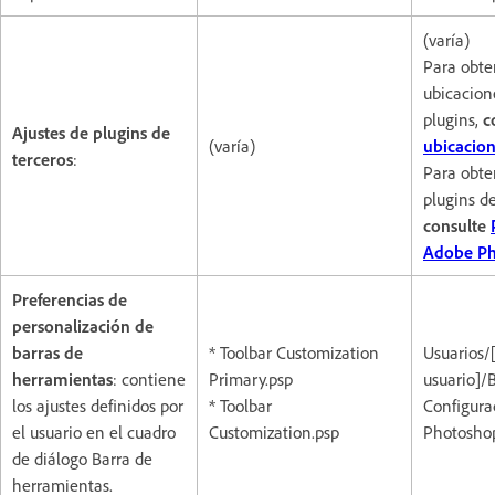
(varía)
Para obte
ubicacion
plugins,
c
Ajustes de plugins de
(varía)
ubicacion
terceros
:
Para obte
plugins de
consulte
Adobe P
Preferencias de
personalización de
barras de
* Toolbar Customization
Usuarios/
herramientas
: contiene
Primary.psp
usuario]/
los ajustes definidos por
* Toolbar
Configura
el usuario en el cuadro
Customization.psp
Photoshop
de diálogo Barra de
herramientas.