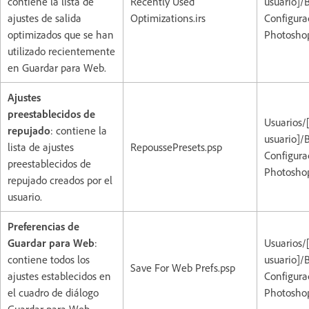
contiene la lista de
Recently Used
usuario]/
ajustes de salida
Optimizations.irs
Configura
optimizados que se han
Photoshop
utilizado recientemente
en Guardar para Web.
Ajustes
preestablecidos de
Usuarios/
repujado
: contiene la
usuario]/
lista de ajustes
RepoussePresets.psp
Configura
preestablecidos de
Photoshop
repujado creados por el
usuario.
Preferencias de
Guardar para Web
:
Usuarios/
contiene todos los
usuario]/
Save For Web Prefs.psp
ajustes establecidos en
Configura
el cuadro de diálogo
Photoshop
Guardar para Web.