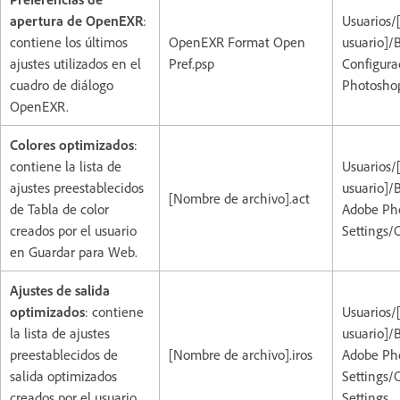
apertura de OpenEXR
:
Usuarios/
contiene los últimos
OpenEXR Format Open
usuario]/
ajustes utilizados en el
Pref.psp
Configura
cuadro de diálogo
Photoshop
OpenEXR.
Colores optimizados
:
contiene la lista de
Usuarios/
ajustes preestablecidos
usuario]/
[Nombre de archivo].act
de Tabla de color
Adobe Pho
creados por el usuario
Settings/
en Guardar para Web.
Ajustes de salida
optimizados
: contiene
Usuarios/
la lista de ajustes
usuario]/
preestablecidos de
[Nombre de archivo].iros
Adobe Pho
salida optimizados
Settings/
creados por el usuario
Settings