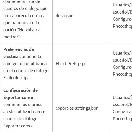
contiene la lista de
Usuarios/
cuadros de diálogo que
usuario]/
han aparecido en los
dnsa.json
Configura
que ha marcado la
Photoshop
opción "No volver a
mostrar".
Preferencias de
Usuarios/
efectos
: contiene la
usuario]/
configuración utilizada
Effect Prefs.psp
Configura
en el cuadro de diálogo
Photoshop
Estilo de capa.
Configuración de
Exportar como
:
Usuarios/
contiene los últimos
usuario]/
export-as-settings.json
ajustes utilizados en el
Configura
cuadro de diálogo
Photoshop
Exportar como.