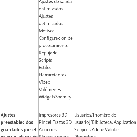
Ajustes de salida
optimizados
Ajustes
optimizados
Motivos
Configuración de
procesamiento
Repujado
Scripts
Estilos
Herramientas
Vídeo
Volúmenes
WidgetsZoomify
Ajustes
Impresoras 3D
Usuarios/[nombre de
preestablecidos
Pincel Trazos 3D
usuario]/Biblioteca/Application
guardados por el
Acciones
Support/Adobe/Adobe
usuario
: ubicación
Blanco y negro
Photoshop