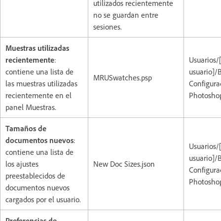
utilizados recientemente
no se guardan entre
sesiones.
Muestras utilizadas
recientemente
:
Usuarios/
contiene una lista de
usuario]/
MRUSwatches.psp
las muestras utilizadas
Configura
recientemente en el
Photoshop
panel Muestras.
Tamaños de
documentos nuevos
:
Usuarios/
contiene una lista de
usuario]/
los ajustes
New Doc Sizes.json
Configura
preestablecidos de
Photoshop
documentos nuevos
cargados por el usuario.
Preferencias de