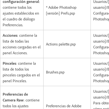
configuración general
:
Usuarios/
contiene todos los
* Adobe Photoshop
usuario]/
ajustes establecidos en
[versión] Prefs.psp
Configura
el cuadro de diálogo
Photoshop
Preferencias.
Acciones
: contiene la
Usuarios/
lista de todas las
usuario]/
Actions palette.psp
acciones cargadas en el
Configura
panel Acciones.
Photoshop
Pinceles
: contiene la
Usuarios/
lista de todos los
usuario]/
Brushes.psp
pinceles cargados en el
Configura
panel Pinceles.
Photoshop
Usuarios/
Preferencias de
usuario]/
Camera Raw
: contiene
Para obte
todos los ajustes
Preferencias de Adobe
cómo rest