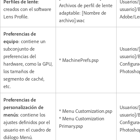
Perfiles de lente
:
Usuarios
Archivos de perfil de lente
creados con el software
usuario]/
adaptable: [Nombre de
Lens Profile.
Adobe/Len
archivo].wac
Preferencias de
equipo
: contiene un
subconjunto de
Usuarios/
preferencias del
usuario]/
* MachinePrefs.psp
hardware, como la GPU,
Configura
los tamaños de
Photoshop
segmento de caché,
etc.
Preferencias de
personalización de
Usuarios/
* Menu Customization.psp
menús
: contiene los
usuario]/
* Menu Customization
ajustes definidos por el
Configura
Primary.psp
usuario en el cuadro de
Photoshop
diálogo Menú.