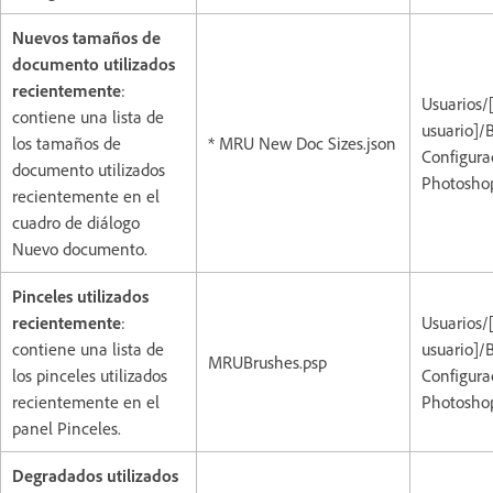
Nuevos tamaños de
documento utilizados
recientemente
:
Usuarios/
contiene una lista de
usuario]/
los tamaños de
* MRU New Doc Sizes.json
Configura
documento utilizados
Photoshop
recientemente en el
cuadro de diálogo
Nuevo documento.
Pinceles utilizados
recientemente
:
Usuarios/
contiene una lista de
usuario]/
MRUBrushes.psp
los pinceles utilizados
Configura
recientemente en el
Photoshop
panel Pinceles.
Degradados utilizados