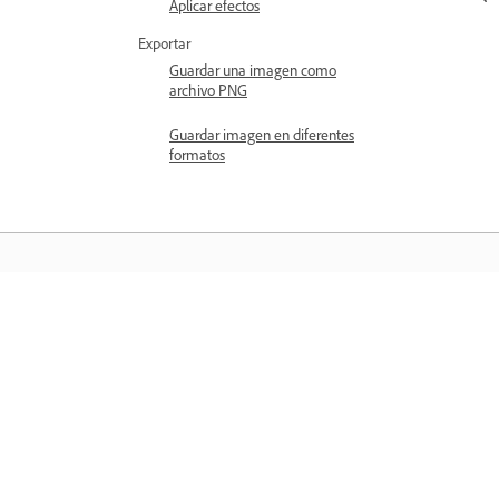
Aplicar efectos
Exportar
Guardar una imagen como
archivo PNG
Guardar imagen en diferentes
formatos
Aprender
Aprenda con tutoriales en vídeo paso 
paso y orientación práctica directame
en la aplicación.