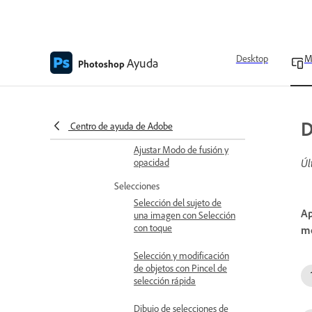
Seleccionar y agrupar
varias capas
Desktop
M
Ayuda
Photoshop
Añadir capas de ajuste
Eliminar capas
Aplicar estilos de capa
D
Centro de ayuda de Adobe
Ajustar Modo de fusión y
opacidad
Úl
Selecciones
Selección del sujeto de
Ap
una imagen con Selección
con toque
mó
Selección y modificación
de objetos con Pincel de
selección rápida
Dibujo de selecciones de