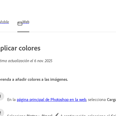
Mobile
Web
plicar colores
tima actualización el
6 nov. 2025
renda a añadir colores a las imágenes.
En la
página principal de Photoshop en la web
, selecciona
Carg
Seleccione
Pintar
>
Pincel
. A continuación, seleccione el
Col