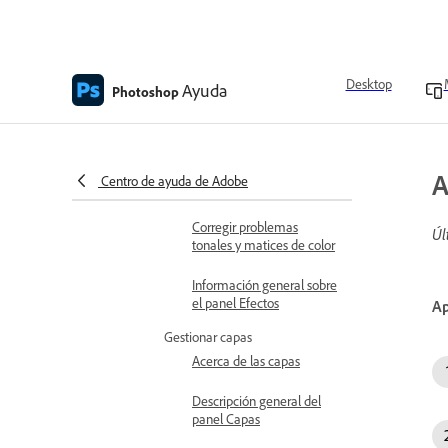
Modificar tonos con
ajustes de nivel
Desktop
Ayuda
Ajustar la gama tonal con
Photoshop
la capa Curvas
Editar iluminación
A
Centro de ayuda de Adobe
Aplicar efectos
Corregir problemas
Úl
tonales y matices de color
Información general sobre
el panel Efectos
Ap
Gestionar capas
Acerca de las capas
Descripción general del
panel Capas