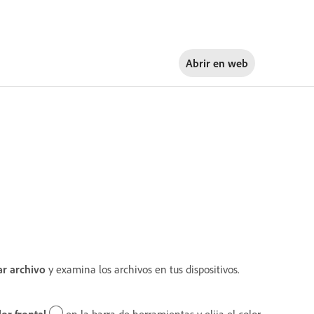
Abrir en
web
ar archivo
y examina los archivos en tus dispositivos.
or frontal
en la barra de herramientas y elija el color