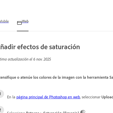
Mobile
Web
ñadir efectos de saturación
tima actualización el
6 nov. 2025
tensifique o atenúe los colores de la imagen con la herramienta S
En la
página principal de Photoshop en web
, seleccionar
Upload
Seleccione
Retocar
>
Saturación (Esponja)
.