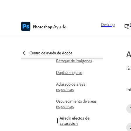
Transformar y recortar
Mover elementos
Modificar imágenes
Desktop
Ayuda
Photoshop
Recorte de imágenes
Retocar
Eliminar manchas
A
Centro de ayuda de Adobe
Retoque de imágenes
Úl
Duplicar objetos
Aclarado de áreas
In
específicas
Oscurecimiento de áreas
específicas
Añadir efectos de
saturación