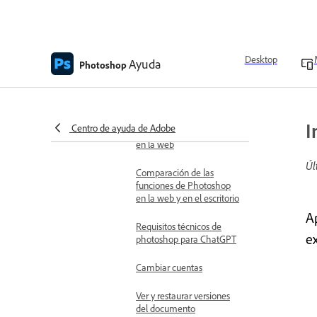
Descripción general del
espacio de trabajo
Requisitos técnicos
Desktop
Ayuda
Photoshop
Formatos de archivo
admitidos
Preguntas frecuentes
I
Centro de ayuda de Adobe
sobre Adobe Photoshop
en la web
Úl
Comparación de las
funciones de Photoshop
en la web y en el escritorio
A
Requisitos técnicos de
e
photoshop para ChatGPT
Cambiar cuentas
Ver y restaurar versiones
del documento