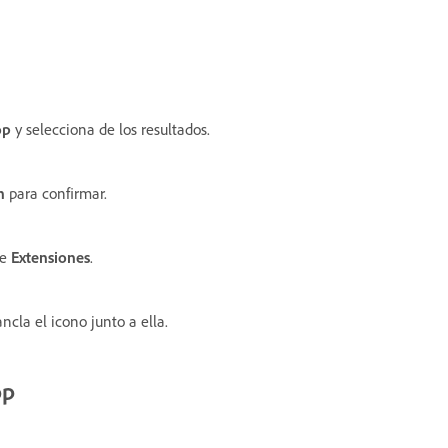
op
y selecciona de los resultados.
n
para confirmar.
de
Extensiones
.
ancla el icono junto a ella.
op