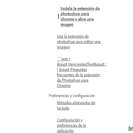
Instala la extensión de
photoshop para
chrome y abre una
imagen
Usa la extensión de
photoshop para editar una
imagen
```json {
&quot;trancreatedText&quot;:
[ &quot;Preguntas
frecuentes de la extensión
de Photoshop para
Chrome
Preferencias y configuración
Métodos abreviados de
teclado
Configuración y
preferencias de la
I
aplicación