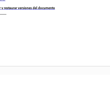
r y restaurar versiones del documento
Comunidad
In
a
Participe en debates, encuentre
Ac
nte
respuestas, aprenda de expertos y
fa