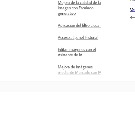
Mejora de la calidad de la
imagen con Escalado
Ve
generativo
Aplicación del filtro Licuar
Acceso al panel Historial
Editar imágenes con el
Asistente de IA
Mejora de imágenes
mediante Marcado con IA
Color, tono e iluminación
Aplicar ajustes
preestablecidos
Realizar ajustes selectivos
Aprender
Modificar tonos con
ajustes de nivel
Aprenda con tutoriales en vídeo paso 
paso y orientación práctica directame