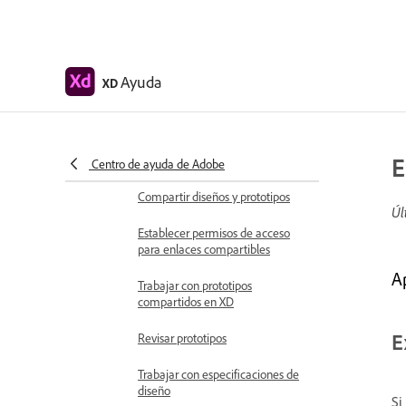
Crear vínculos de anclaje en
Adobe XD
Crear hipervínculos
Ayuda
XD
Previsualizar diseños y prototipos
Compartir, exportar y revisar
Compartir mesas de trabajo
E
seleccionadas
Centro de ayuda de Adobe
Compartir diseños y prototipos
Úl
Establecer permisos de acceso
para enlaces compartibles
A
Trabajar con prototipos
compartidos en XD
E
Revisar prototipos
Trabajar con especificaciones de
diseño
Si