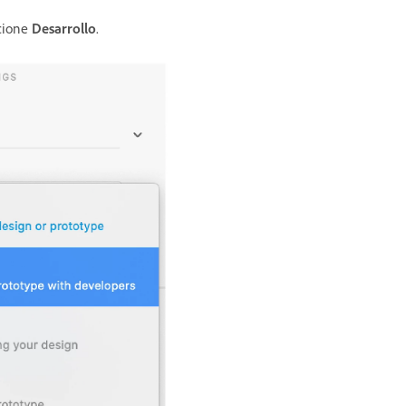
cione
Desarrollo
.