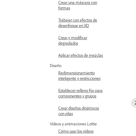
Crear una máscara con
formas
Trabajar con efectos de
desenfoque en XD
Crear y modificar
degradados
Aplicar efectos de mezclas
Diseño
Redimensionamiento
inteligente y restricciones
Establecer relleno fijo para
componentes y grupos
Crear diseños dinámicos
con pilas
Vídeos y animaciones Lottie
Cómo usar los vídeos