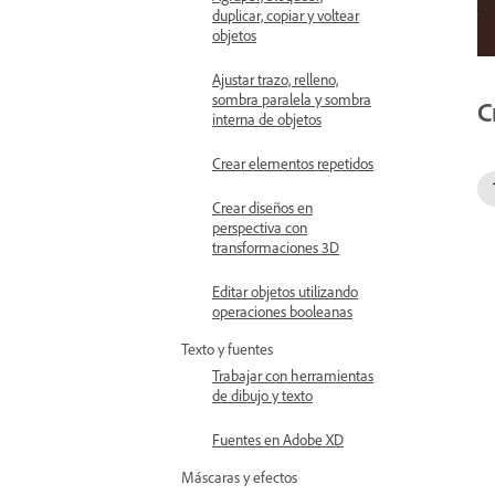
duplicar, copiar y voltear
objetos
Ajustar trazo, relleno,
sombra paralela y sombra
C
interna de objetos
Crear elementos repetidos
Crear diseños en
perspectiva con
transformaciones 3D
Editar objetos utilizando
operaciones booleanas
Texto y fuentes
Trabajar con herramientas
de dibujo y texto
Fuentes en Adobe XD
Máscaras y efectos