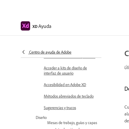
Requisitos del sistema de
Adobe XD
Adobe XD, Big Sur y Apple
Ayuda
XD
Silicon | macOS 11
Conceptos básicos del espacio de
trabajo
C
Centro de ayuda de Adobe
Cambiar idioma de la aplicación
Úl
Acceder a kits de diseño de
interfaz de usuario
Accesibilidad en Adobe XD
D
Métodos abreviados de teclado
Cu
Sugerencias y trucos
al
Diseño
de
Mesas de trabajo, guías y capas