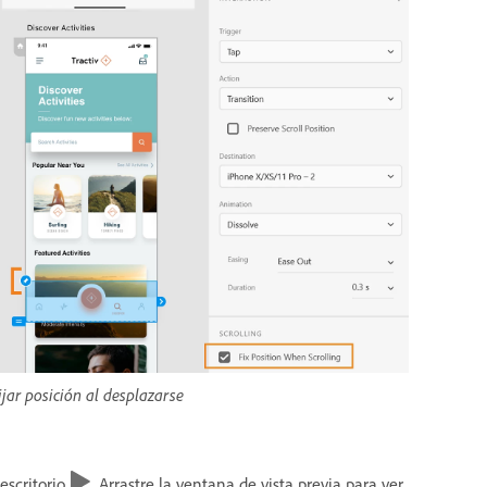
ijar posición al desplazarse
 escritorio
. Arrastre la ventana de vista previa para ver