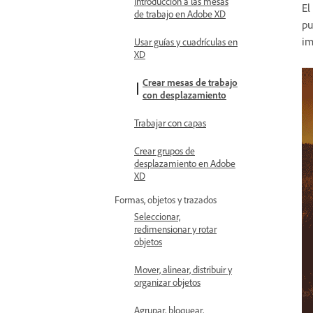
Introducción a las mesas
El
de trabajo en Adobe XD
pu
im
Usar guías y cuadrículas en
XD
Crear mesas de trabajo
con desplazamiento
Trabajar con capas
Crear grupos de
desplazamiento en Adobe
XD
Formas, objetos y trazados
Seleccionar,
redimensionar y rotar
objetos
Mover, alinear, distribuir y
organizar objetos
Agrupar, bloquear,