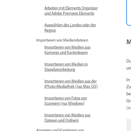
Arbeiten mit Elements Organizer
und Adobe Premiere Elements
Auswählen des Landes oder der
Region
M
Importieren von Mediendateien
Importieren von Medien aus
Kameras und Kartenlesern
Du
Importieren von Medien in
un
Stapelverarbeitung
In
Importieren von Medien aus der
Zu
iPhoto-Mediathek (nur Mac OS)
be
Importieren von Fotos von
Gr
Scannern (nur Windows)
\n
Importieren von Medien aus
Dateien und Ordnern
Anzeigen und Korrigieren von