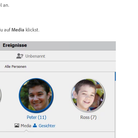
l an.
du auf
Media
klickst.