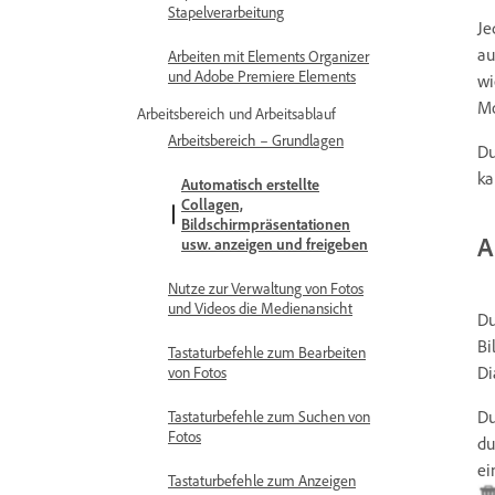
Stapelverarbeitung
Je
au
Arbeiten mit Elements Organizer
und Adobe Premiere Elements
w
Mo
Arbeitsbereich und Arbeitsablauf
Arbeitsbereich – Grundlagen
Du
ka
Automatisch erstellte
Collagen,
Bildschirmpräsentationen
A
usw. anzeigen und freigeben
Nutze zur Verwaltung von Fotos
und Videos die Medienansicht
Du
Bi
Tastaturbefehle zum Bearbeiten
Di
von Fotos
Du
Tastaturbefehle zum Suchen von
Fotos
du
ei
Tastaturbefehle zum Anzeigen