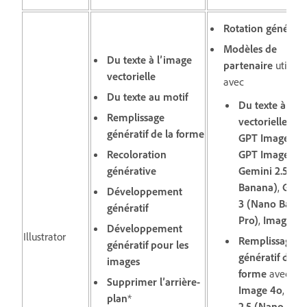
Rotation générati
Modèles de
Du texte à l’image
partenaire
utilisés
vectorielle
avec
Du texte au motif
Du texte à l’i
Remplissage
vectorielle
ave
génératif de la forme
GPT Image 4o
,
Recoloration
GPT Image 1.5
,
générative
Gemini 2.5 (N
Banana)
,
Gemi
Développement
3 (Nano Bana
génératif
Pro)
,
Imagen 4
Développement
Illustrator
Remplissage
génératif pour les
génératif de la
images
forme
avec
GP
Supprimer l’arrière-
Image 4o
,
Gem
plan
*
2.5 (Nano