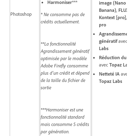
Harmoniser
***
image (Nano
Banana)
,
FLUX.1
Photoshop
* Ne consomme pas de
Kontext [pro]
,
FLU
crédits actuellement.
pro
Agrandissement
génératif
avec
To
**La fonctionnalité
Labs
Agrandissement génératif
Réduction du brui
optimisée par le modèle
avec
Topaz Labs
Adobe Firefly consomme
plus d’un crédit et dépend
Netteté IA
avec
de la taille du fichier de
Topaz Labs
sortie
***Harmoniser est une
fonctionnalité standard
mais consomme 5 crédits
par génération.