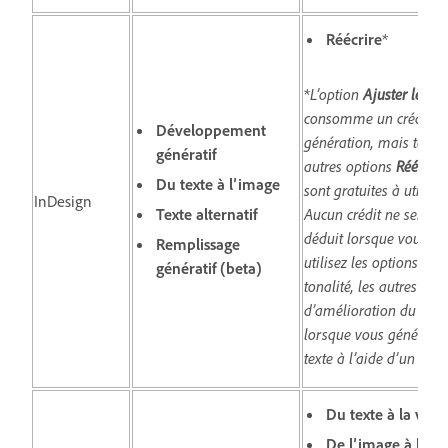
Réécrire
*
*
L’option
Ajuster le tex
consomme un crédit p
Développement
génération, mais toutes
génératif
autres options
Réécrire
Du texte à l’image
sont gratuites à utiliser.
InDesign
Texte alternatif
Aucun crédit ne sera
déduit lorsque vous
Remplissage
utilisez les options de
génératif (beta)
tonalité, les autres opt
d’amélioration du text
lorsque vous générez 
texte à l’aide d’un pro
Du texte à la vidé
De l’image à la v