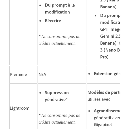
Du prompt à la
Banana)
modification
Du prompt à l
Réécrire
modification
a
GPT Image 4o
,
Gemini 2.5 (N
* Ne consomme pas de
Banana)
,
Gemi
crédits actuellement.
3 (Nano Bana
Pro)
Extension générat
Premiere
N/A
Modèles de partenai
Suppression
utilisés avec
générative
*
Lightroom
Agrandissement
* Ne consomme pas de
génératif
avec
To
crédits actuellement.
Gigapixel