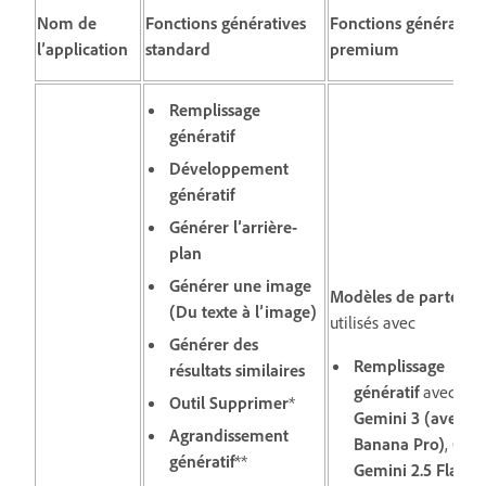
Nom de
Fonctions génératives
Fonctions générative
l’application
standard
premium
Remplissage
génératif
Développement
génératif
Générer l’arrière-
plan
Générer une image
Modèles de partenai
(Du texte à l’image)
utilisés avec
Générer des
Remplissage
résultats similaires
génératif
avec
Goo
Outil Supprimer
*
Gemini 3 (avec N
Agrandissement
Banana Pro)
,
Goo
génératif
**
Gemini 2.5 Flash