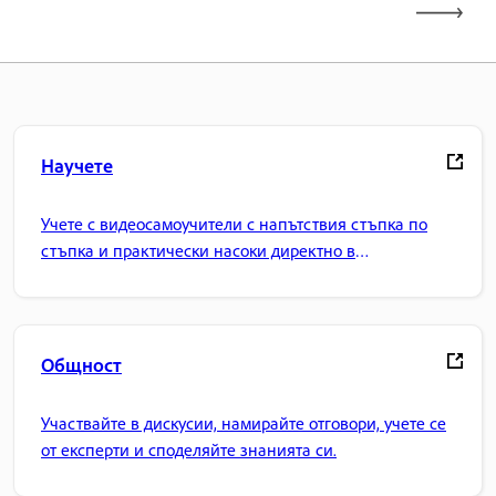
Научете
Учете с видеосамоучители с напътствия стъпка по
стъпка и практически насоки директно в
приложението.
Общност
Участвайте в дискусии, намирайте отговори, учете се
от експерти и споделяйте знанията си.