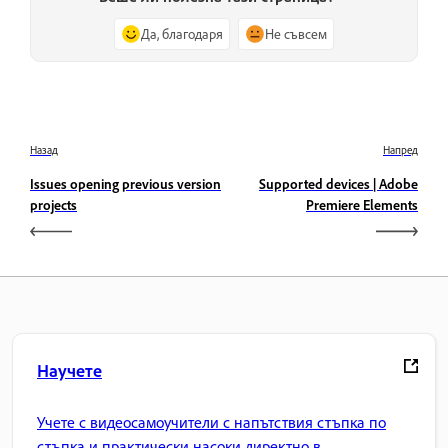
Да, благодаря
Не съвсем
Назад
Напред
Issues opening previous version
Supported devices | Adobe
projects
Premiere Elements
Научете
Учете с видеосамоучители с напътствия стъпка по
стъпка и практически насоки директно в