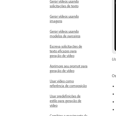
Gerar vídeos usando
solicitações de texto
Gerar vídeos usando
imagens
Gerar vídeos usando
modelos de parceiros
Escreva solicitações de
texto eficazes para
geração de vídeo
Us
Aprimore seu prompt para
geração de vídeo
Os
Usar vídeo como
referência de composição
Usar predefinições de
estilo para geração de
vídeo
Combine o movimento da