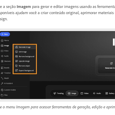
e a seção
Imagem
para gerar e editar imagens usando as ferramenta
sponíveis ajudam você a criar conteúdo original, aprimorar materiais
sign.
e o menu Imagem para acessar ferramentas de geração, edição e apr