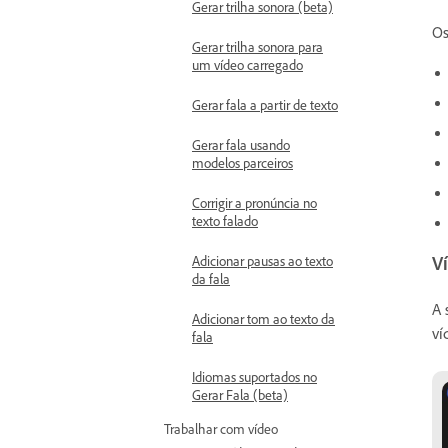
Gerar trilha sonora (beta)
Os
Gerar trilha sonora para
um vídeo carregado
Gerar fala a partir de texto
Gerar fala usando
modelos parceiros
Corrigir a pronúncia no
texto falado
Adicionar pausas ao texto
V
da fala
A 
Adicionar tom ao texto da
ví
fala
Idiomas suportados no
Gerar Fala (beta)
Trabalhar com vídeo