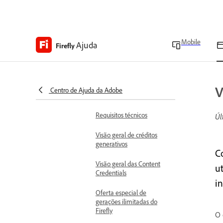
Novidades do Adobe
Firefly
Começar
Mobile
Ajuda
Aprender os conceitos básicos
Firefly
Visão geral do Adobe
Firefly
Perguntas frequentes
V
Centro de Ajuda da Adobe
sobre o Adobe Firefly
Requisitos técnicos
Úl
Visão geral de créditos
generativos
Co
Visão geral das Content
u
Credentials
in
Oferta especial de
gerações ilimitadas do
Firefly
O 