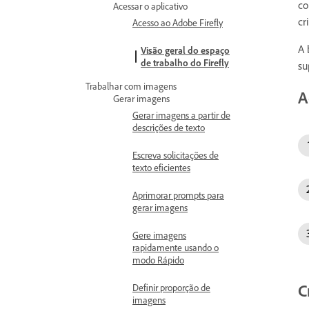
co
Acessar o aplicativo
cr
Acesso ao Adobe Firefly
A 
Visão geral do espaço
de trabalho do Firefly
su
Trabalhar com imagens
A
Gerar imagens
Gerar imagens a partir de
descrições de texto
Escreva solicitações de
texto eficientes
Aprimorar prompts para
gerar imagens
Gere imagens
rapidamente usando o
modo Rápido
C
Definir proporção de
imagens