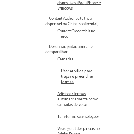
dispositivos iPad, iPhone e
Windows
Content Authenticity (não
disponível na China continental)
Content Credentials no
Fresco
Desenhar, pintar, animar e
compartilhar
Camadas
Usar auxílios para
traçar e preencher
formas
Adicionar formas
automaticamente como
camadas de vetor
Transforme suas seleções
Visão geral dos pincéis no
Adobe Fresco