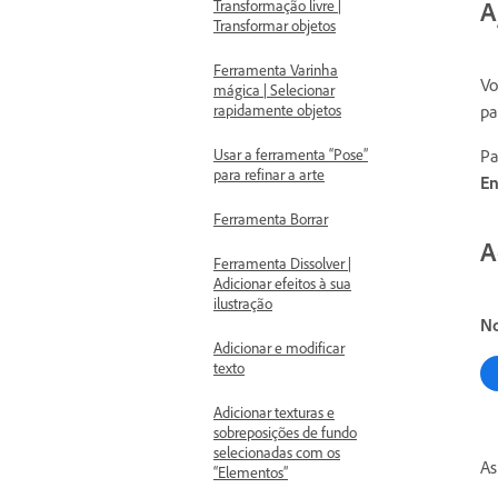
A
Transformação livre |
Transformar objetos
Ferramenta Varinha
Vo
mágica | Selecionar
rapidamente objetos
pa
Usar a ferramenta “Pose”
Pa
para refinar a arte
E
Ferramenta Borrar
A
Ferramenta Dissolver |
Adicionar efeitos à sua
ilustração
N
Adicionar e modificar
texto
Adicionar texturas e
sobreposições de fundo
selecionadas com os
As
“Elementos”