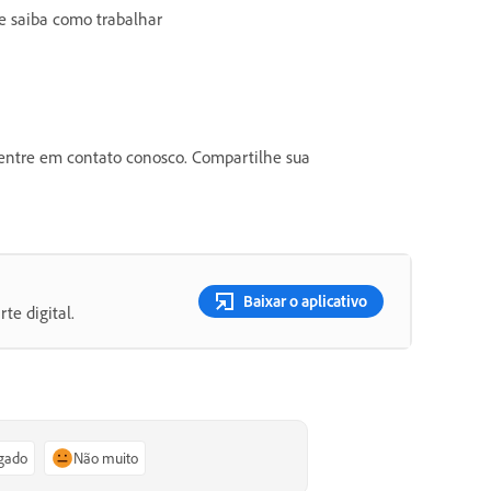
e saiba como trabalhar
 entre em contato conosco. Compartilhe sua
Baixar o aplicativo
te digital.
igado
Não muito