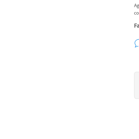
Ag
c
F