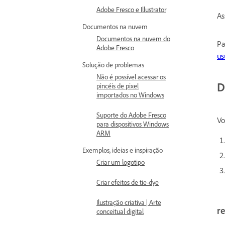
Adobe Fresco e Illustrator
As
Documentos na nuvem
Documentos na nuvem do
Pa
Adobe Fresco
us
Solução de problemas
Não é possível acessar os
D
pincéis de pixel
importados no Windows
Suporte do Adobe Fresco
Vo
para dispositivos Windows
ARM
Exemplos, ideias e inspiração
Criar um logotipo
Criar efeitos de tie-dye
Ilustração criativa | Arte
re
conceitual digital