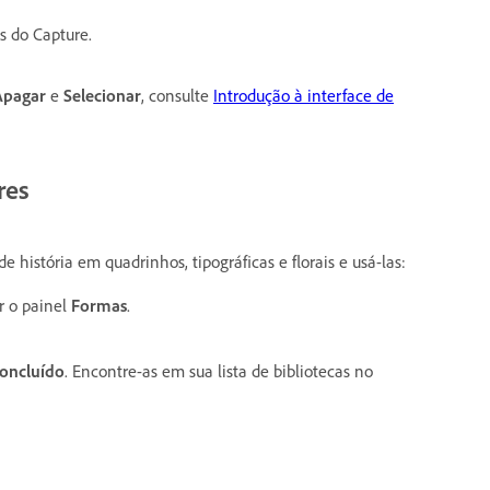
s do Capture.
Apagar
e
Selecionar
, consulte
Introdução à interface de
res
e história em quadrinhos, tipográficas e florais e usá-las:
r o painel
Formas
.
oncluído
. Encontre-as
em sua lista de bibliotecas no