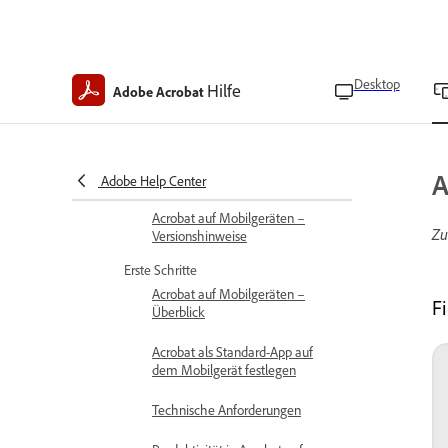
Desktop
Hilfe
Adobe Acrobat
Hilfe zu Acrobat Mobile
Neue Funktionen
Neue Funktionen in Acrobat auf
A
Mobilgeräten
Adobe Help Center
Acrobat auf Mobilgeräten –
Zu
Versionshinweise
Erste Schritte
Acrobat auf Mobilgeräten –
F
Überblick
Acrobat als Standard-App auf
dem Mobilgerät festlegen
Technische Anforderungen