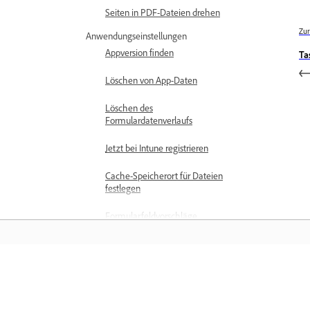
Seiten in PDF-Dateien drehen
Zur
Anwendungseinstellungen
Appversion finden
Ta
Löschen von App-Daten
Löschen des
Formulardatenverlaufs
Jetzt bei Intune registrieren
Cache-Speicherort für Dateien
festlegen
Formularfeldvorschläge
aktivieren
Autorennamen festlegen
Training
Einrichten deines Profils