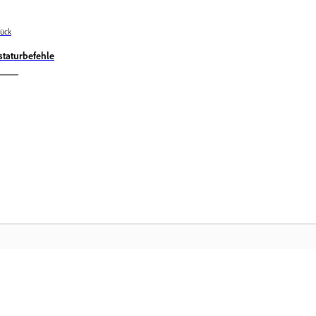
ück
staturbefehle
Community
Ad