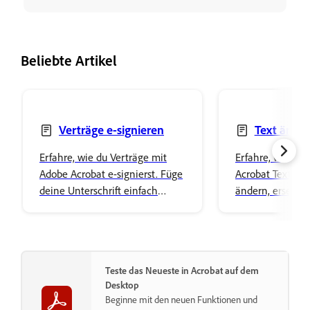
Beliebte Artikel
Verträge e-signieren
Text änder
oder löschen
Erfahre, wie du Verträge mit
Erfahre, wie du 
Adobe Acrobat e-signierst. Füge
Acrobat Text in
deine Unterschrift einfach
ändern, ersetze
hinzu und speichere sie sicher
oder löschen ka
im Cloud-Speicherplatz von
Font-Eigenschaf
Adobe.
gestalte deine I
Teste das Neueste in Acrobat auf dem
Desktop
Beginne mit den neuen Funktionen und