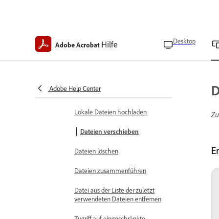
Anzeigen eines
Inhaltsverzeichnisses
Desktop
Hilfe
Gelöschte Dateien
Adobe Acrobat
wiederherstellen
Kopie speichern
D
Adobe Help Center
Dateien umbenennen
Lokale Dateien hochladen
Zu
Dateien verschieben
E
Dateien löschen
Dateien zusammenführen
Datei aus der Liste der zuletzt
verwendeten Dateien entfernen
Zugriff auf eingeschränkte