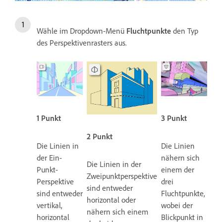
Wähle im Dropdown-Menü
Fluchtpunkte
den Typ
des Perspektivenrasters aus.
1 Punkt
3 Punkt
2 Punkt
Die Linien in
Die Linien
der Ein-
nähern sich
Die Linien in der
Punkt-
einem der
Zweipunktperspektive
Perspektive
drei
sind entweder
sind entweder
Fluchtpunkte,
horizontal oder
vertikal,
wobei der
nähern sich einem
horizontal
Blickpunkt in