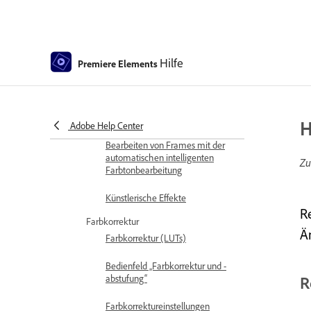
Ersetzen von Filmmaterial
Arbeiten mit Originalclips
Hilfe
Premiere Elements
Schneiden unerwünschter
Frames – Editor mit Assistent
Clips zuschneiden
H
Adobe Help Center
Bearbeiten von Frames mit der
automatischen intelligenten
Zu
Farbtonbearbeitung
Künstlerische Effekte
R
Farbkorrektur
Ä
Farbkorrektur (LUTs)
Bedienfeld „Farbkorrektur und -
abstufung“
R
Farbkorrektureinstellungen