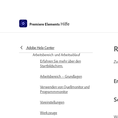
Arbeitsbereich – Grundlagen
Assistenten-Modus
Hilfe
Premiere Elements
Erzielen videoähnlicher Effekte
mit Schwenken und Zoomen
GPU-beschleunigtes Rendern
R
Adobe Help Center
Arbeitsbereich und Arbeitsablauf
Erfahren Sie mehr über den
Zu
Startbildschirm.
Arbeitsbereich – Grundlagen
E
Verwenden von Quellmonitor und
Programmmonitor
S
Voreinstellungen
Werkzeuge
We