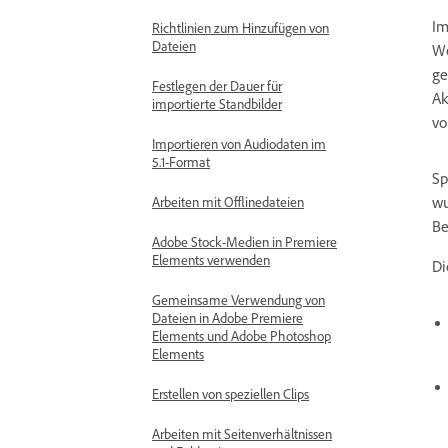
Im
Richtlinien zum Hinzufügen von
Dateien
We
ge
Festlegen der Dauer für
Ak
importierte Standbilder
vo
Importieren von Audiodaten im
5.1-Format
Sp
wu
Arbeiten mit Offlinedateien
Be
Adobe Stock-Medien in Premiere
Elements verwenden
Di
Gemeinsame Verwendung von
Dateien in Adobe Premiere
Elements und Adobe Photoshop
Elements
Erstellen von speziellen Clips
Arbeiten mit Seitenverhältnissen