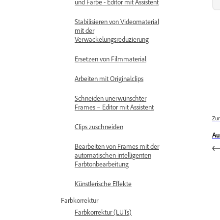
und Farbe - Editor mit Assistent
Stabilisieren von Videomaterial
mit der
Verwackelungsreduzierung
Ersetzen von Filmmaterial
Arbeiten mit Originalclips
Schneiden unerwünschter
Frames – Editor mit Assistent
Zur
Clips zuschneiden
Au
Bearbeiten von Frames mit der
automatischen intelligenten
Farbtonbearbeitung
Künstlerische Effekte
Farbkorrektur
Farbkorrektur (LUTs)