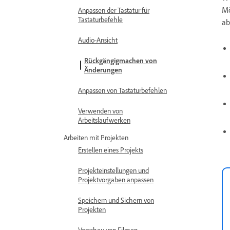
Mö
Anpassen der Tastatur für
Tastaturbefehle
ab
Audio-Ansicht
Rückgängigmachen von
Änderungen
Anpassen von Tastaturbefehlen
Verwenden von
Arbeitslaufwerken
Arbeiten mit Projekten
Erstellen eines Projekts
Projekteinstellungen und
Projektvorgaben anpassen
Speichern und Sichern von
Projekten
Vorschau von Filmen