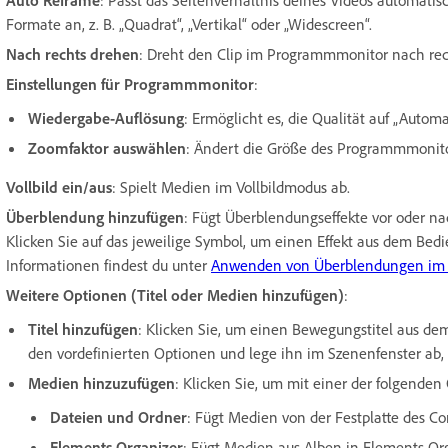
Formate an, z. B. „Quadrat“, „Vertikal“ oder „Widescreen“.
Nach rechts drehen
: Dreht den Clip im Programmmonitor nach rec
Einstellungen für Programmmonitor
:
Wiedergabe-Auflösung
: Ermöglicht es, die Qualität auf „Automat
Zoomfaktor auswählen
: Ändert die Größe des Programmmonit
Vollbild ein/aus
: Spielt Medien im Vollbildmodus ab.
Überblendung hinzufügen
: Fügt Überblendungseffekte vor oder 
Klicken Sie auf das jeweilige Symbol, um einen Effekt aus dem Bed
Informationen findest du unter
Anwenden von Überblendungen im 
Weitere Optionen (Titel oder Medien hinzufügen)
:
Titel hinzufügen
: Klicken Sie, um einen Bewegungstitel aus de
den vordefinierten Optionen und lege ihn im Szenenfenster ab,
Medien hinzuzufügen
: Klicken Sie, um mit einer der folgend
Dateien und Ordner
: Fügt Medien von der Festplatte des C
Elements Organizer
: Fügt Medien aus Alben in Elements Org