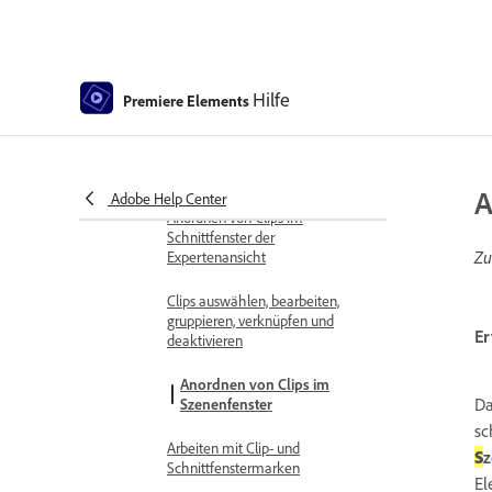
Dateien in Adobe Premiere
Elements und Adobe Photoshop
Elements
Erstellen von speziellen Clips
Hilfe
Premiere Elements
Arbeiten mit Seitenverhältnissen
und Feldoptionen
Anordnen von Clips
A
Adobe Help Center
Anordnen von Clips im
Schnittfenster der
Zu
Expertenansicht
Clips auswählen, bearbeiten,
gruppieren, verknüpfen und
Er
deaktivieren
Anordnen von Clips im
Da
Szenenfenster
sc
Arbeiten mit Clip- und
S
z
Schnittfenstermarken
El