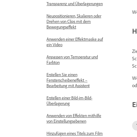
Transparenz und Überlagerungen
We
Neupositionieren, Skalieren oder
Drehen von Clips mit dem
Bewegungseffekt
H
Anwenden einer Effektmaske auf
ein Video
Zi
Anpassen von Temperatur und
Sc
Farbton
Sc
Erstellen Sie einen
We
Fensterscheibeneffekt –
od
Bearbeitung mit Assistent
Erstellen einer Bild-im-Bild-
E
Überlagerung
Anwenden von Effekten mithilfe
von Einstellungsebenen
Hinzufügen eines Titels zum Film