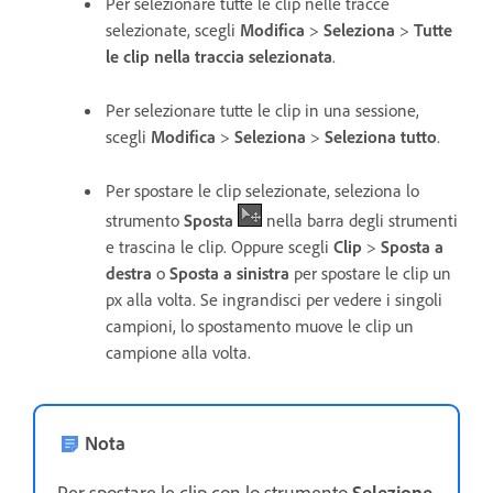
Per selezionare tutte le clip nelle tracce
selezionate, scegli
Modifica
>
Seleziona
>
Tutte
le clip nella traccia selezionata
.
Per selezionare tutte le clip in una sessione,
scegli
Modifica
>
Seleziona
>
Seleziona tutto
.
Per spostare le clip selezionate, seleziona lo
strumento
Sposta
nella barra degli strumenti
e trascina le clip. Oppure scegli
Clip
>
Sposta a
destra
o
Sposta a sinistra
per spostare le clip un
px alla volta. Se ingrandisci per vedere i singoli
campioni, lo spostamento muove le clip un
campione alla volta.
Nota
Per spostare le clip con lo strumento
Selezione