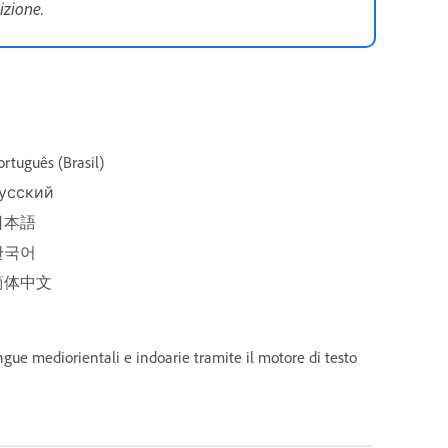
izione.
ortuguês (Brasil)
усский
日本語
한국어
简体中文
ngue mediorientali e indoarie tramite il motore di testo