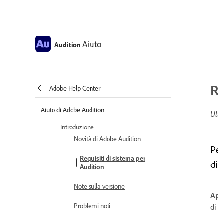
Aiuto
Audition
R
Adobe Help Center
Aiuto di Adobe Audition
Ul
Introduzione
Novità di Adobe Audition
P
Requisiti di sistema per
di
Audition
Note sulla versione
Ap
Problemi noti
di