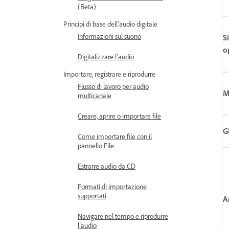
(Beta)
Principi di base dell’audio digitale
Informazioni sul suono
S
o
Digitalizzare l’audio
Importare, registrare e riprodurre
Flusso di lavoro per audio
M
multicanale
Creare, aprire o importare file
G
Come importare file con il
pannello File
Estrarre audio da CD
Formati di importazione
supportati
A
Navigare nel tempo e riprodurre
l’audio