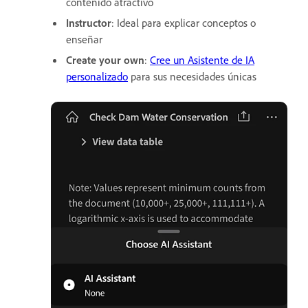
contenido atractivo
Instructor
: Ideal para explicar conceptos o
enseñar
Create your own
:
Cree un Asistente de IA
personalizado
para sus necesidades únicas