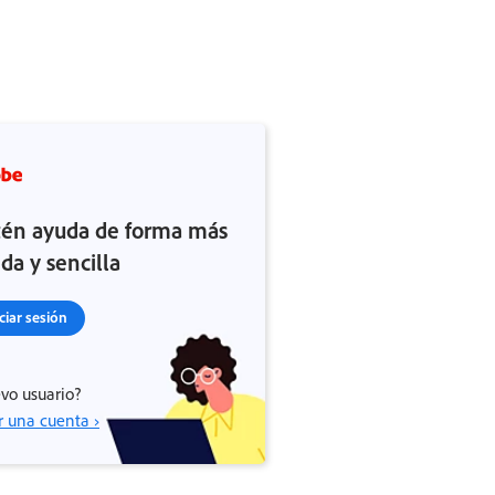
én ayuda de forma más
ida y sencilla
iciar sesión
vo usuario?
r una cuenta ›