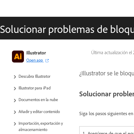
Solucionar problemas de bloque
Illustrator
Última actualización el
Open app
¿Illustrator se le blo
Descubra Illustrator
Illustrator para iPad
Solucionar proble
Documentos en la nube
Añadir y editar contenido
Siga los pasos siguientes e
Importación, exportación y
almacenamiento
Asegúrese de que el eq