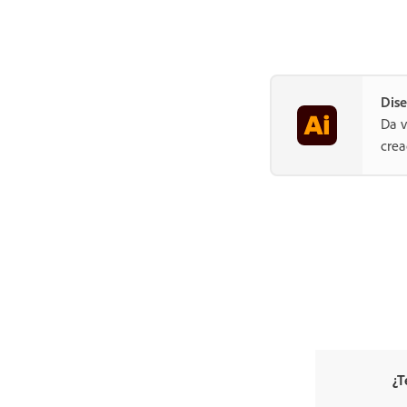
Dise
Da v
crea
¿T