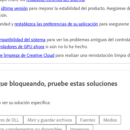
a
última versión
para mejorar la estabilidad del producto. Asegúrese de
ción.
uridad y
restablezca las preferencias de su aplicación
para asegurarse
mpatibilidad del sistema
para ver los problemas antiguos del controla
troladores de GPU ahora
si aún no lo ha hecho.
e limpieza de Creative Cloud
para realizar una reinstalación limpia de
sigue bloqueando, pruebe estas soluciones
ver su solución específica:
res de DLL
Abrir y guardar archivos
Fuentes
Medios
on complementos no disponibles
Impresora