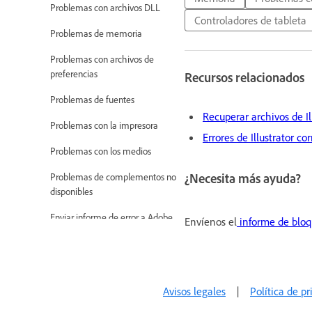
Problemas con archivos DLL
Controladores de tableta
Problemas de memoria
Problemas con archivos de
preferencias
Recursos relacionados
Problemas de fuentes
Recuperar archivos de I
Problemas con la impresora
Errores de Illustrator co
Problemas con los medios
¿Necesita más ayuda?
Problemas de complementos no
disponibles
Enviar informe de error a Adobe
Envíenos el
informe de bloqu
No se pueden aplicar efectos en
Illustrator
Mejora del rendimiento de
Avisos legales
|
Política de p
Illustrator