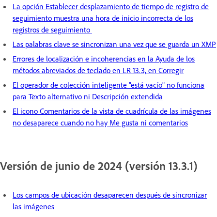
La opción Establecer desplazamiento de tiempo de registro de
seguimiento muestra una hora de inicio incorrecta de los
registros de seguimiento
Las palabras clave se sincronizan una vez que se guarda un XMP
Errores de localización e incoherencias en la Ayuda de los
métodos abreviados de teclado en LR 13.3, en Corregir
El operador de colección inteligente "está vacío" no funciona
para Texto alternativo ni Descripción extendida
El icono Comentarios de la vista de cuadrícula de las imágenes
no desaparece cuando no hay Me gusta ni comentarios
Versión de junio de 2024 (versión 13.3.1)
Los campos de ubicación desaparecen después de sincronizar
las imágenes