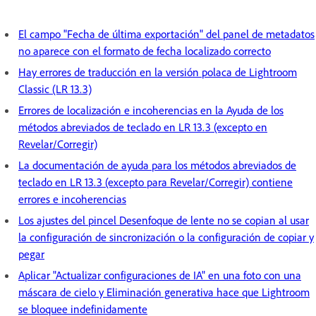
El campo "Fecha de última exportación" del panel de metadatos
no aparece con el formato de fecha localizado correcto
Hay errores de traducción en la versión polaca de Lightroom
Classic (LR 13.3)
Errores de localización e incoherencias en la Ayuda de los
métodos abreviados de teclado en LR 13.3 (excepto en
Revelar/Corregir)
La documentación de ayuda para los métodos abreviados de
teclado en LR 13.3 (excepto para Revelar/Corregir) contiene
errores e incoherencias
Los ajustes del pincel Desenfoque de lente no se copian al usar
la configuración de sincronización o la configuración de copiar y
pegar
Aplicar "Actualizar configuraciones de IA" en una foto con una
máscara de cielo y Eliminación generativa hace que Lightroom
se bloquee indefinidamente