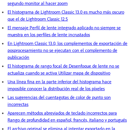
segundo monitor al hacer zoom
El histograma de Lightroom Classic 13.0 es mucho más oscuro
que el de Lightroom Classic 12.5
El mensaje Perfil de lente integrado aplicado no siempre se
muestra en los perfiles de lente incrustados
En Lightroom Classic 13.0, los complementos de exportación de
posprocesamiento no se ejecutan con el complemento de
publicación
El histograma de rango focal de Desenfoque de lente no se
actualiza cuando se activa Utilizar mapa de dispositivo
Una línea fina en la parte inferior del histograma hace
imposible conocer la distribución real de los píxeles
Las sugerencias del cuentagotas de color de punto son
incorrectas
Aparecen métodos abreviados de teclado incorrectos para
Rango de profundidad en español, francés, italiano y portugués
El archivo original se elimina al intentar exportarlo en la