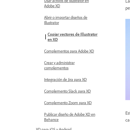
Usar activos de Illustrator en
La
Adobe XD
pe
Abrir o importar diseños de
Illustrator
Copiar vectores de Illustrator
en XD
Complementos para Adobe XD
Crear y administrar
complementos
Integración de Jira para XD
Complemento Slack para XD
Complemento Zoom para XD
Es
Publicar diseño de Adobe XD en
Behance
ca
XD para iOS y Android