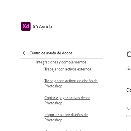
Documentos en la nube
Documentos en la nube en Adobe
XD
Ayuda
XD
Colaborar y coeditar diseños
Edite con otras personas
documentos que compartan con
C
usted
Centro de ayuda de Adobe
Integraciones y complementos
Úl
Trabajar con activos externos
Trabajar con activos de diseño de
Photoshop
C
Copiar y pegar activos desde
Photoshop
No
Importar o abrir diseños de
es
Photoshop