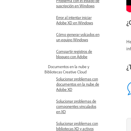
Problema con el estado de
suscripción en Windows
Error al intentar iniciar
¿
Adobe XD en Windows
Cómo generar volcados en
un equipo Windows
He
in
Compartir registros de
bloqueo con Adobe
¿
Documentos en la nube y
Bibliotecas Creative Cloud
Solucionar problemas con
documentos en la nube de
Adobe XD
Solucionar problemas de
componentes vinculados
en XD
Solucionar problemas con
bibliotecas XD y activos