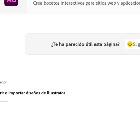
Crea bocetos interactivos para sitios web y aplicacio
¿Te ha parecido útil esta página?
Sí, 
erior
rir o importar diseños de Illustrator