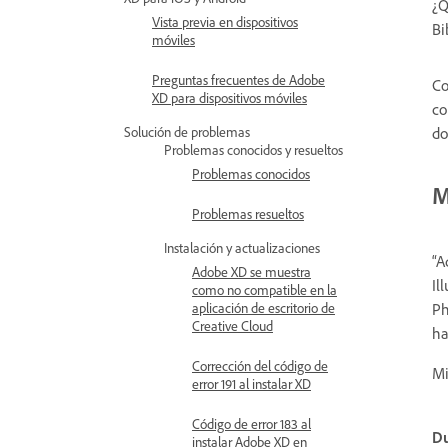
¿Q
Vista previa en dispositivos
Bi
móviles
Preguntas frecuentes de Adobe
Co
XD para dispositivos móviles
co
Solución de problemas
do
Problemas conocidos y resueltos
Problemas conocidos
M
Problemas resueltos
Instalación y actualizaciones
“A
Adobe XD se muestra
Il
como no compatible en la
aplicación de escritorio de
Ph
Creative Cloud
ha
Corrección del código de
Mi
error 191 al instalar XD
Código de error 183 al
Du
instalar Adobe XD en