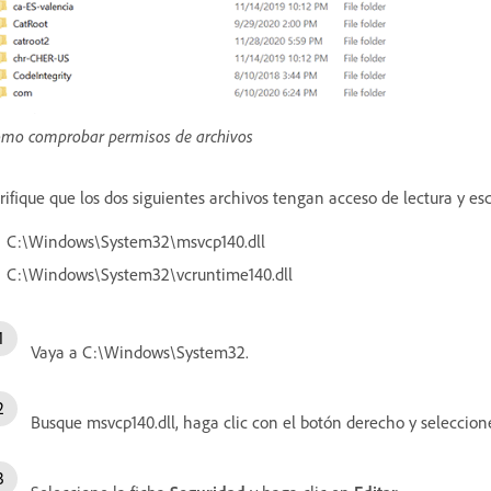
mo comprobar permisos de archivos
rifique que los dos siguientes archivos tengan acceso de lectura y es
C:\Windows\System32\msvcp140.dll
C:\Windows\System32\vcruntime140.dll
Vaya a C:\Windows\System32.
Busque msvcp140.dll, haga clic con el botón derecho y seleccio