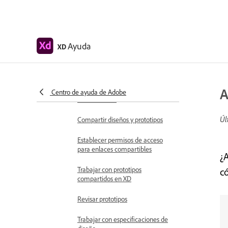
Crear vínculos de anclaje en
Adobe XD
Crear hipervínculos
Ayuda
XD
Previsualizar diseños y prototipos
Compartir, exportar y revisar
A
Compartir mesas de trabajo
Centro de ayuda de Adobe
seleccionadas
Úl
Compartir diseños y prototipos
Establecer permisos de acceso
para enlaces compartibles
¿
Trabajar con prototipos
c
compartidos en XD
Revisar prototipos
Trabajar con especificaciones de