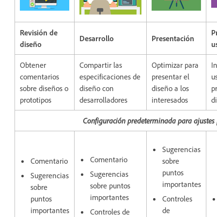
Revisión de
P
Desarrollo
Presentación
diseño
u
Obtener
Compartir las
Optimizar para
In
comentarios
especificaciones de
presentar el
u
sobre diseños o
diseño con
diseño a los
p
prototipos
desarrolladores
interesados
d
Configuración predeterminada para ajustes 
Sugerencias
Comentario
Comentario
sobre
puntos
Sugerencias
Sugerencias
importantes
sobre puntos
sobre
importantes
puntos
Controles
importantes
de
Controles de