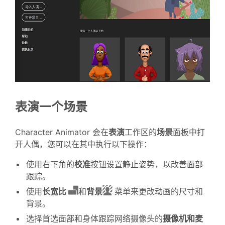
表演一个场景
Character Animator 会在
表演
工作区的
场景
面板中打
开人偶，您可以在其中执行以下操作：
使用右下角的
校准
按钮设置静止姿势，以改善面部
跟踪。
使用
长宽比
和
背景
菜单来更改动画的尺寸和
背景。
选择首选面部和身体跟踪网络摄像头的
摄像机和麦